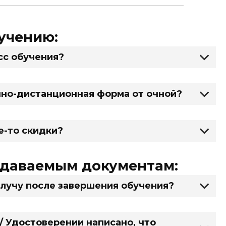
учению:
сс обучения?
чно-дистанционная форма от очной?
е-то скидки?
ыдаваемым документам:
олучу после завершения обучения?
/ Удостоверении написано, что