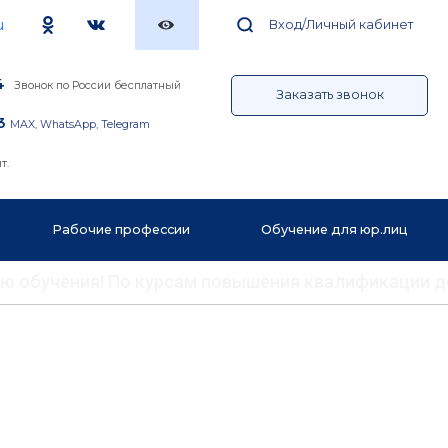
u
Вход/Личный кабинет
4
Звонок по России бесплатный
Заказать звонок
3
MAX
,
WhatsApp
,
Telegram
т.
Рабочие профессии
Обучение для юр.лиц
ению обучения! По курсам повышения квалификации 