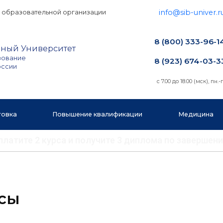
info@sib-univer.r
 образовательной организации
8 (800) 333-96-1
ный Университет
зование
8 (923) 674-03-3
оссии
с 7.00 до 18.00 (мск), пн.-п
товка
Повышение квалификации
Медицина
 оплатите 2 курса и получите 3 диплома по заверш
осы