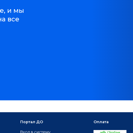
е, и мы
на все
Портал ДО
Оплата
Вход в систему