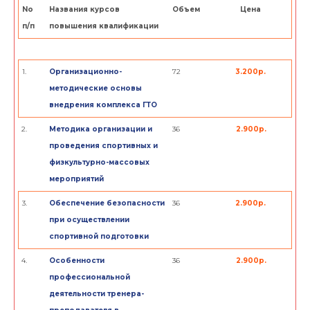
No
Названия курсов
Объем
Цена
п/п
повышения квалификации
1.
Организационно-
72
3.200р.
методические основы
внедрения комплекса ГТО
2.
Методика организации и
36
2.900р.
проведения спортивных и
физкультурно-массовых
мероприятий
3.
Обеспечение безопасности
36
2.900р.
при осуществлении
спортивной подготовки
4.
Особенности
36
2.900р.
профессиональной
деятельности тренера-