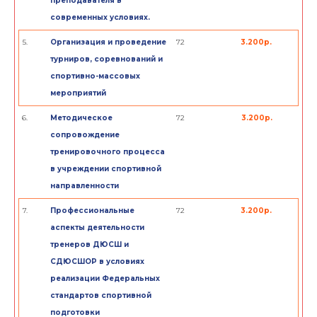
преподавателя в
современных условиях.
5.
Организация и проведение
72
3.200р.
турниров, соревнований и
спортивно-массовых
мероприятий
6.
Методическое
72
3.200р.
сопровождение
тренировочного процесса
в учреждении спортивной
направленности
7.
Профессиональные
72
3.200р.
аспекты деятельности
тренеров ДЮСШ и
СДЮСШОР в условиях
реализации Федеральных
стандартов спортивной
подготовки