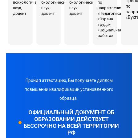
Преп
психологических
биологических
биологических
по
по
наук,
наук,
наук,
направлениям
напр
доцент
доцент
доцент
«Педагогика»,
«Бухг
«Охрана
труда»,
«Социальная
работа»
Пройдя аттестацию, Вы получаете диплом
повышении квалификации установленного
образца..
ОФИЦИАЛЬНЫЙ ДОКУМЕНТ ОБ
ОБРАЗОВАНИИ ДЕЙСТВУЕТ
БЕССРОЧНО НА ВСЕЙ ТЕРРИТОРИИ
РФ