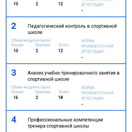
10
2
12
АТТЕСТАЦИИ
-
2
Педагогический контроль в спортивной
школе
Объем модуля в часах
ФОРМА
Лекции
Практика
Всего
ПРОМЕЖУТОЧНОЙ
10
2
12
АТТЕСТАЦИИ
-
3
Анализ учебно-тренировочного занятия в
спортивной школе
Объем модуля в часах
ФОРМА
Лекции
Практика
Всего
ПРОМЕЖУТОЧНОЙ
16
2
18
АТТЕСТАЦИИ
-
4
Профессиональные компетенции
тренера спортивной школы