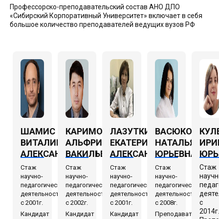
Профессорско-преподавательский состав АНО ДПО
«Сибирский Корпоративный Университет» включает в себя
большое количество преподавателей ведущих вузов РФ
ШАМИС
КАРИМОВ
ЛАЗУТКИНА
ВАСЮКОВА
КУЛ
ВИТАЛИЙ
АЛЬФРИД
ЕКАТЕРИНА
НАТАЛЬЯ
ИРИ
АЛЕКСАНДРОВИЧ
ВАКИЛЬЕВИЧ
АЛЕКСАНДРОВНА
ЮРЬЕВНА
ЮРЬ
Стаж
Стаж
Стаж
Стаж
Стаж
научн
научно-
научно-
научно-
научно-
педаг
педагогической
педагогической
педагогической
педагогической
деяте
деятельности
деятельности
деятельности
деятельности
с
с 2001г.
с 2002г.
с 2001г.
с 2008г.
2014г
Кандидат
Кандидат
Кандидат
Преподаватель