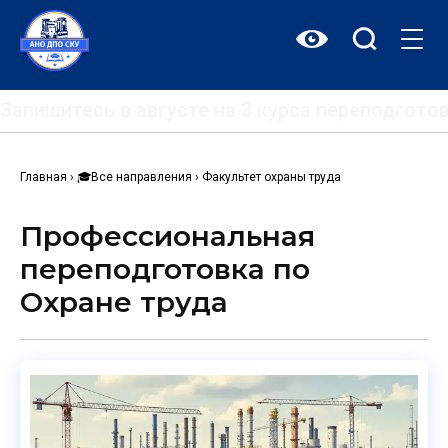
Перейти
к
содержимому
Запишитесь в августе на 3 курса переподгот
Главная
›
🎓
Все направления
›
Факультет охраны труда
Профессиональная
переподготовка по
Охране труда