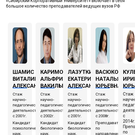
«Сибирский Корпоративный Университет» включает в себя
большое количество преподавателей ведущих вузов РФ
ШАМИС
КАРИМОВ
ЛАЗУТКИНА
ВАСЮКОВА
КУЛ
ВИТАЛИЙ
АЛЬФРИД
ЕКАТЕРИНА
НАТАЛЬЯ
ИРИ
АЛЕКСАНДРОВИЧ
ВАКИЛЬЕВИЧ
АЛЕКСАНДРОВНА
ЮРЬЕВНА
ЮРЬ
Стаж
Стаж
Стаж
Стаж
Стаж
научн
научно-
научно-
научно-
научно-
педаг
педагогической
педагогической
педагогической
педагогической
деяте
деятельности
деятельности
деятельности
деятельности
с
с 2001г.
с 2002г.
с 2001г.
с 2008г.
2014г
Кандидат
Кандидат
Кандидат
Преподаватель
Преп
психологических
биологических
биологических
по
по
наук,
наук,
наук,
направлениям