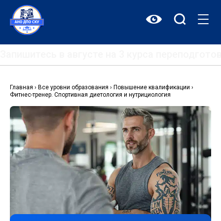
Перейти
к
содержимому
Запишитесь в августе на 3 курса переподгот
Главная
›
Все уровни образования
›
Повышение квалификации
›
Фитнес-тренер. Спортивная диетология и нутрициология