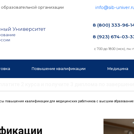
info@sib-univer.r
 образовательной организации
8 (800) 333-96-1
ный Университет
зование
8 (923) 674-03-3
оссии
с 7.00 до 18.00 (мск), пн.-п
товка
Повышение квалификации
Медицина
 оплатите 2 курса и получите 3 диплома по заверш
сы повышения квалификации для медицинских работников с высшим образовани
ификации