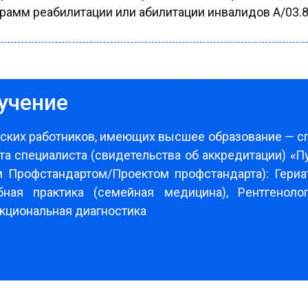
рамм реабилитации или абилитации инвалидов A/03.
учение
ских работников, имеющих высшее образование — сп
та специалиста (свидетельства об аккредитации) «П
 Профстандартом/Проектом профстандарта): Гериат
ная практика (семейная медицина), Рентгеноло
нкциональная диагностика