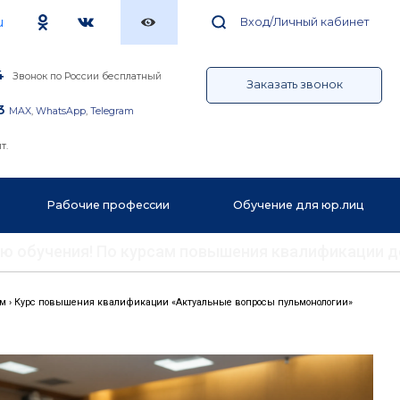
u
Вход/Личный кабинет
4
Звонок по России бесплатный
Заказать звонок
3
MAX
,
WhatsApp
,
Telegram
т.
Рабочие профессии
Обучение для юр.лиц
ению обучения! По курсам повышения квалификации 
ем
›
Курс повышения квалификации «Актуальные вопросы пульмонологии»