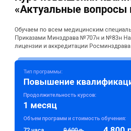
«Актуальные вопросы 
Обучаем по всем медицинским специаль
Приказами Минздрава №707н и №83н На
лицензии и аккредитации Росминздрава
Тип программы:
Повышение квалификац
Продолжительность курсов:
1 месяц
Объем программ и стоимость обучения:
4 800 р
72 часа
9 600 р.