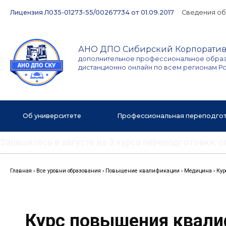
Перейти
Лицензия Л035-01273-55/00267734 от 01.09.2017
Сведения об
к
содержимому
АНО ДПО Сибирский Корпоратив
дополнительное профессиональное обра
дистанционно онлайн по всем регионам Р
Об университете
Профессиональная переподго
Запишитесь в августе на 3 курса переподготовки,
Главная
›
Все уровни образования
›
Повышение квалификации
›
Медицина
›
Кур
Курс повышения квал