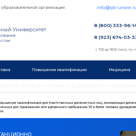
info@sib-univer.r
 образовательной организации
8 (800) 333-96-1
ный Университет
зование
8 (923) 674-03-3
оссии
с 7.00 до 18.00 (мск), пн.-п
товка
Повышение квалификации
Медицина
 оплатите 2 курса и получите 3 диплома по заверш
овышение квалификации для ответственных должностных лиц, занимающих должнос
аченных для проживания или временного пребывания 50 и более человек одноврем
ти
ТАНЦИОННО