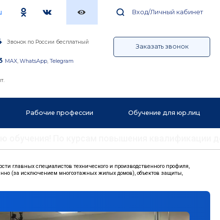
u
Вход/Личный кабинет
4
Звонок по России бесплатный
Заказать звонок
3
MAX
,
WhatsApp
,
Telegram
т.
Рабочие профессии
Обучение для юр.лиц
ению обучения! По курсам повышения квалификации 
ти главных специалистов технического и производственного профиля,
енно (за исключением многоэтажных жилых домов), объектов защиты,