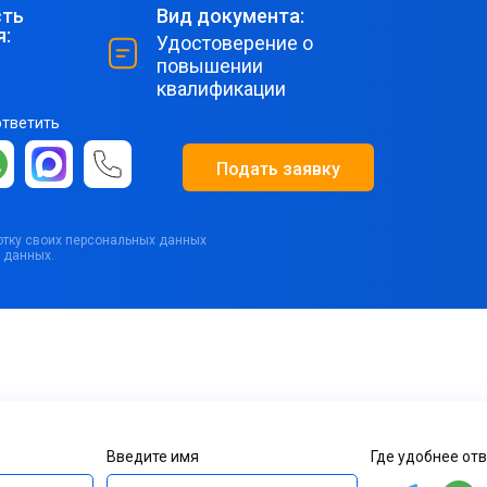
ть
Вид документа:
я:
Удостоверение о
повышении
квалификации
ответить
Подать заявку
ботку своих персональных данных
 данных.
Введите имя
Где удобнее от