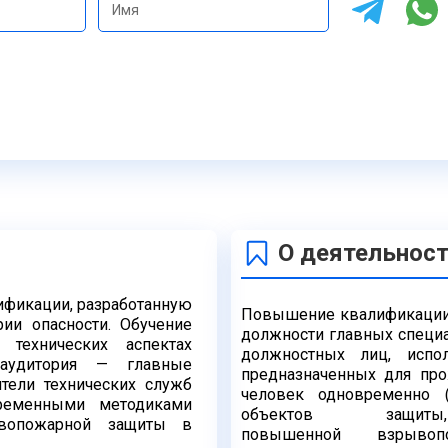
О деятельнос
ификации, разработанную
Повышение квалификации 
ии опасности. Обучение
должности
главных специа
 технических аспектах
должностных лиц,
испо
аудитория — главные
предназначенных для пр
дители
технических служб
человек одновременно
овременными
методиками
объектов защи
ивопожарной защиты в
повышенной
взрыво