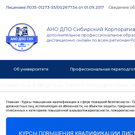
Перейти
Лицензия Л035-01273-55/00267734 от 01.09.2017
Сведения об
к
содержимому
АНО ДПО Сибирский Корпоратив
дополнительное профессиональное обра
дистанционно онлайн по всем регионам Р
Об университете
Профессиональная переподго
Запишитесь в августе на 3 курса переподготовки,
Главная
›
Курсы повышения квалификации в сфере пожарной безопасности
›
П
должностных лиц, исполняющих их обязанности, на объектах защиты, предназн
отнесенных к категориям повышенной взрывопожароопасности, пожароопаснос
КУРСЫ ПОВЫШЕНИЯ КВАЛИФИКАЦИИ ДИС