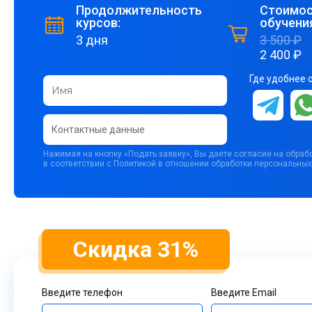
Продолжительность
Стоимос
курсов:
обучени
3 дня
3 500 ₽
2 400 ₽
Где удобнее 
Нажимая на кнопку «Подать заявку», Вы даете согласие на обра
в соответствии с Политикой в отношении обработки персональных
Скидка 31%
Введите телефон
Введите Email