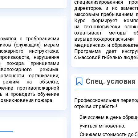
специализированная п
директоров и их замест
массовым пребыванием л
Курс формирует комп
на
технологически сло
охватывает методы
о
комятся с требованиями
взрывопожароопасным
ников (служащих) мерам
медицинских и образоват
ожарного инструктажа;
Программа дает инстр
производств, нарушения
с
массовой гибелью людей
ия пожара;
принципами
вопожарного режима.
опасности организации,
Спец. условия
 режим на объекте,
ление противопожарной
ть и
проводить обучение
 возникновения
пожара
Профессиональная перепо
отрыва от работы!
Зачисляем в день обращ
учиться
мгновенно.
Снижаем стоимость до 