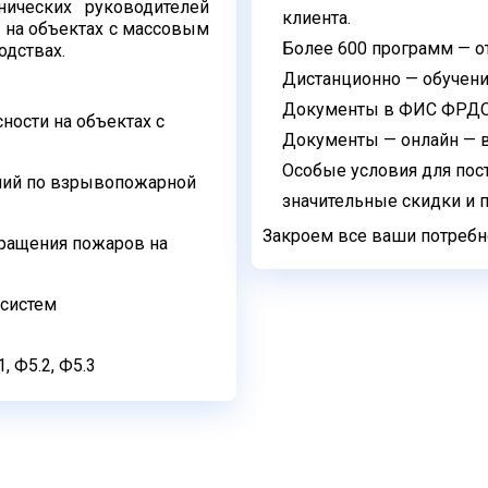
ических руководителей
клиента.
 на объектах с массовым
Более 600 программ — о
дствах.
Дистанционно — обучение
Документы в ФИС ФРДО —
ности на объектах с
Документы — онлайн — в
Особые условия для пос
ний по взрывопожарной
значительные скидки и 
Закроем все ваши потребно
ращения пожаров на
 систем
 Ф5.2, Ф5.3