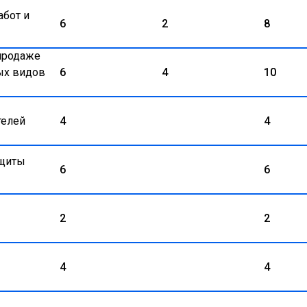
абот и
6
2
8
 продаже
ых видов
6
4
10
телей
4
4
ащиты
6
6
2
2
4
4