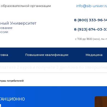
info@sib-univer.r
 образовательной организации
8 (800) 333-96-1
ный Университет
зование
8 (923) 674-03-3
оссии
с 7.00 до 18.00 (мск), пн.-п
товка
Повышение квалификации
Медицина
 оплатите 2 курса и получите 3 диплома по заверш
прав потребителей
ТАНЦИОННО
Й