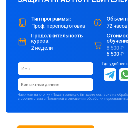
Тип программы:
Объем п
Проф. переподготовка
72 часов
Продолжительность
Стоимос
курсов:
обучени
2 недели
8 500 ₽
6 500 ₽
Где удобнее 
Нажимая на кнопку «Подать заявку», Вы даете согласие на обра
в соответствии с Политикой в отношении обработки персональных