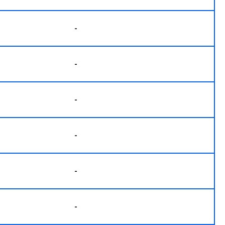
-
-
-
-
-
-