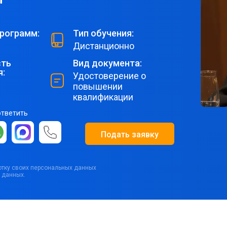
рограмм:
Тип обучения:
Дистанционно
ть
Вид документа:
я:
Удостоверение о
повышении
квалификации
ответить
Подать заявку
ботку своих персональных данных
 данных.