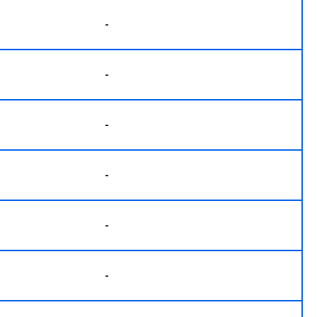
-
-
-
-
-
-