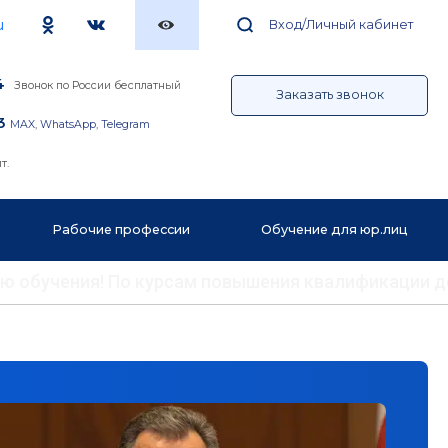
u
Вход/Личный кабинет
4
Звонок по России бесплатный
Заказать звонок
3
MAX
,
WhatsApp
,
Telegram
т.
Рабочие профессии
Обучение для юр.лиц
ению обучения! По курсам повышения квалификации 