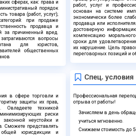
аких сферах, как: права и
работ, услуг и
професси
дминистративный порядок
основан на системе
имп
ть товара (работ, услуг);
экономически более слаб
категорий: при продаже
продавца или исполнител
тственность продавца и
достоверную информацию,
ий за
причиненный вред.
компенсацию морального
 затрагиваются
вопросы
сроки для удовлетворени
отана для юристов,
их
нарушение. Цель право
тавителей общественных
переговорных
позиций и о
анов
Спец. условия
ния в сфере торговли и
Профессиональная перепо
горитму защиты их прав,
отрыва от работы!
в. Овладеете техникой
Зачисляем в день обращ
 минимизирующих риски
р законной неустойки и
учиться
мгновенно.
а. Сможете представлять
Снижаем стоимость до 
х общей
юрисдикции и