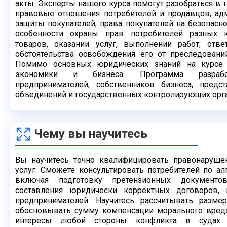
акты. Эксперты нашего
курса помогут разобраться в т
правовые отношения
потребителей и продавцов; а
защиты покупателей; права
покупателей на безопаснос
особенности охраны прав
потребителей разных 
товаров, оказании услуг, выполнении работ;
отве
обстоятельства освобождения его от преследован
Помимо основных юридических знаний на курсе
экономики и бизнеса. Программа разраб
предпринимателей,
собственников бизнеса, предс
объединений и государственных
контролирующих орг
Чему вы научитесь
Вы научитесь точно квалифицировать правонаруше
услуг.
Сможете консультировать потребителей по ал
включая
подготовку претензионных документо
составления юридически
корректных договоров,
предпринимателей. Научитесь
рассчитывать разме
обосновывать сумму компенсации морального
вред
интересы любой стороны конфликта в суда