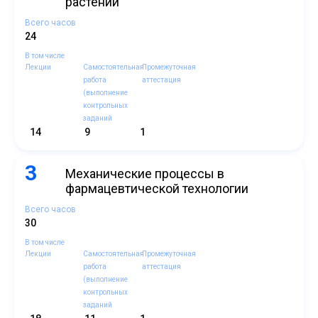
растений
Всего часов
24
В том числе
Лекции
Самостоятельная
Промежуточная
работа
аттестация
(выполнение
контрольных
заданий
14
9
1
3
Механические процессы в
фармацевтической технологии
Всего часов
30
В том числе
Лекции
Самостоятельная
Промежуточная
работа
аттестация
(выполнение
контрольных
заданий