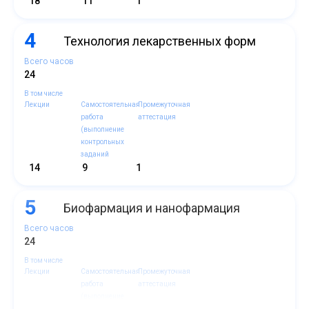
18
11
1
4
Технология лекарственных форм
Всего часов
24
В том числе
Лекции
Самостоятельная
Промежуточная
работа
аттестация
(выполнение
контрольных
заданий
14
9
1
5
Биофармация и нанофармация
Всего часов
24
В том числе
Лекции
Самостоятельная
Промежуточная
работа
аттестация
(выполнение
контрольных