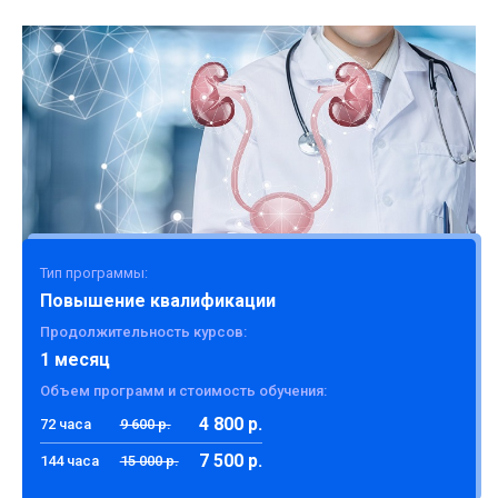
Тип программы:
Повышение квалификации
Продолжительность курсов:
1 месяц
Объем программ и стоимость обучения:
4 800 р.
72 часа
9 600 р.
7 500 р.
144 часа
15 000 р.