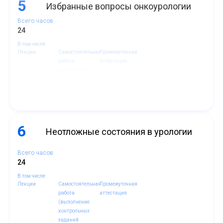
5
Избранные вопросы онкоурологии
Всего часов
24
В том числе
Лекции
Самостоятельная
Промежуточная
работа
аттестация
(выполнение
контрольных
заданий
14
9
1
6
Неотложные состояния в урологии
Всего часов
24
В том числе
Лекции
Самостоятельная
Промежуточная
работа
аттестация
(выполнение
контрольных
заданий