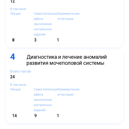
12
В том числе
Лекции
Самостоятельная
Промежуточная
работа
аттестация
(выполнение
контрольных
заданий
8
3
1
4
Диагностика и лечение аномалий
развития мочеполовой системы
Всего часов
24
В том числе
Лекции
Самостоятельная
Промежуточная
работа
аттестация
(выполнение
контрольных
заданий
14
9
1