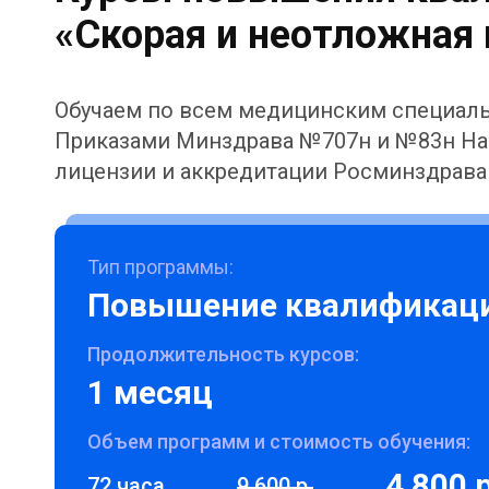
«Скорая и неотложная
Обучаем по всем медицинским специаль
Приказами Минздрава №707н и №83н На
лицензии и аккредитации Росминздрава
Тип программы:
Повышение квалификац
Продолжительность курсов:
1 месяц
Объем программ и стоимость обучения:
4 800 р
72 часа
9 600 р.