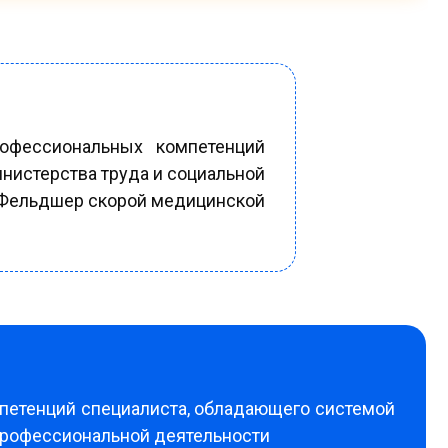
рофессиональных компетенций
нистерства труда и социальной
 «Фельдшер скорой медицинской
мпетенций специалиста, обладающего системой
 профессиональной деятельности