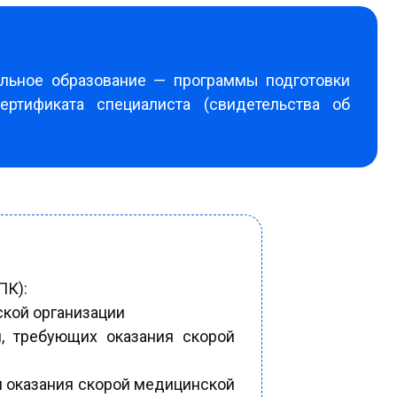
льное образование — программы подготовки
ертификата специалиста (свидетельства об
ПК):
ской организации
й, требующих оказания скорой
ми оказания скорой медицинской