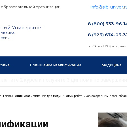
info@sib-univer.r
 образовательной организации
8 (800) 333-96-1
ный Университет
зование
8 (923) 674-03-3
оссии
с 7.00 до 18.00 (мск), пн.-п
товка
Повышение квалификации
Медицина
 оплатите 2 курса и получите 3 диплома по заверш
сы повышения квалификации для медицинских работников со средним проф. обра
лификации