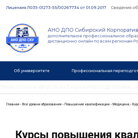
Перейти
Лицензия Л035-01273-55/00267734 от 01.09.2017
Сведения об
к
содержимому
АНО ДПО Сибирский Корпоратив
дополнительное профессиональное обра
дистанционно онлайн по всем регионам Р
Об университете
Профессиональная переподго
Запишитесь в августе на 3 курса переподготовки,
Главная
›
Все уровни образования
›
Повышение квалификации
›
Медицина
›
Кур
Курсы повышения ква