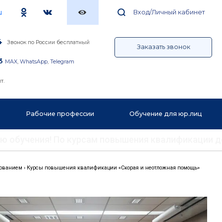
u
Вход/Личный кабинет
4
Звонок по России бесплатный
Заказать звонок
3
MAX
,
WhatsApp
,
Telegram
т.
Рабочие профессии
Обучение для юр.лиц
ению обучения! По курсам повышения квалификации 
зованием
›
Курсы повышения квалификации «Скорая и неотложная помощь»