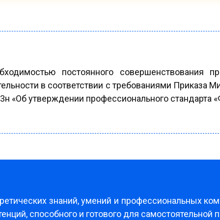
обходимостью постоянного совершенствования п
льности в соответствии с требованиями Приказа Ми
 3н «Об утверждении профессионального стандарта
ретических знаний, умений и профессиональных ко
етенций, способного и готового для самостоятельной