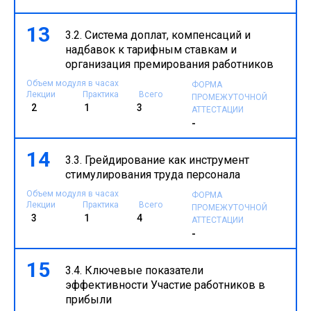
13
3.2. Система доплат, компенсаций и
надбавок к тарифным ставкам и
организация премирования работников
Объем модуля в часах
ФОРМА
Лекции
Практика
Всего
ПРОМЕЖУТОЧНОЙ
2
1
3
АТТЕСТАЦИИ
-
14
3.3. Грейдирование как инструмент
стимулирования труда персонала
Объем модуля в часах
ФОРМА
Лекции
Практика
Всего
ПРОМЕЖУТОЧНОЙ
3
1
4
АТТЕСТАЦИИ
-
15
3.4. Ключевые показатели
эффективности Участие работников в
прибыли