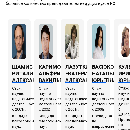
большое количество преподавателей ведущих вузов РФ
ШАМИС
КАРИМОВ
ЛАЗУТКИНА
ВАСЮКОВА
КУЛ
ВИТАЛИЙ
АЛЬФРИД
ЕКАТЕРИНА
НАТАЛЬЯ
ИРИ
АЛЕКСАНДРОВИЧ
ВАКИЛЬЕВИЧ
АЛЕКСАНДРОВНА
ЮРЬЕВНА
ЮРЬ
Стаж
Стаж
Стаж
Стаж
Стаж
научн
научно-
научно-
научно-
научно-
педаг
педагогической
педагогической
педагогической
педагогической
деяте
деятельности
деятельности
деятельности
деятельности
с
с 2001г.
с 2002г.
с 2001г.
с 2008г.
2014г
Кандидат
Кандидат
Кандидат
Преподаватель
Преп
психологических
биологических
биологических
по
по
наук,
наук,
наук,
направлениям
напр