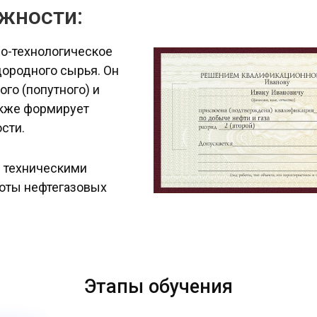
жности:
о-технологическое
ородного сырья. Он
го (попутного) и
также формирует
сти.
 техническими
боты нефтегазовых
Этапы обучения