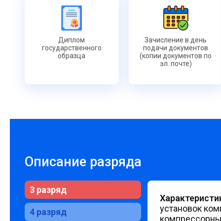
Диплом
Зачисление в день
государственного
подачи документов
образца
(копии документов по
эл. почте)
Описание разряда
3 разряд
Характеристи
установок ком
4 разряд
компрессорных