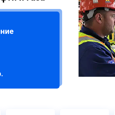
ение
.