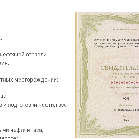
;
нефтяной отрасли;
жин;
сатных месторождений;
ии;
и подготовки нефти, газа
чи нефти и газа;
цессов;