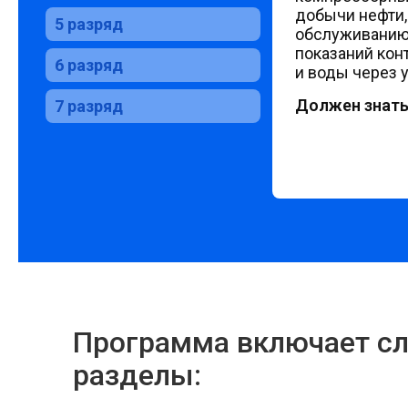
добычи нефти,
5 разряд
обслуживанию 
показаний кон
6 разряд
и воды через 
Должен знать
7 разряд
Программа включает с
разделы: