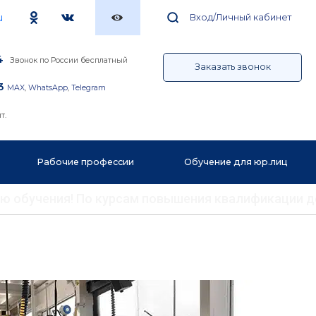
u
Вход/Личный кабинет
4
Звонок по России бесплатный
Заказать звонок
3
MAX
,
WhatsApp
,
Telegram
т.
Рабочие профессии
Обучение для юр.лиц
ению обучения! По курсам повышения квалификации 