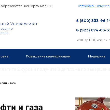
info@sib-univer.r
 образовательной организации
8 (800) 333-96-1
ный Университет
зование
8 (923) 674-03-3
оссии
с 7.00 до 18.00 (мск), пн.-п
товка
Повышение квалификации
Медицина
 оплатите 2 курса и получите 3 диплома по заверш
нефти и газа
фти и газа