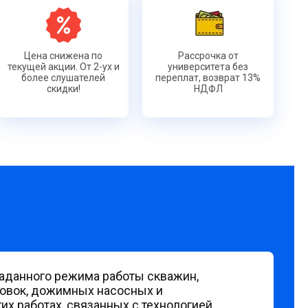
Цена снижена по
Рассрочка от
текущей акции. От 2-ух и
университета без
более слушателей
переплат, возврат 13%
скидки!
НДФЛ
аданного режима работы скважин,
новок, дожимных насосных и
их работах, связанных с технологией