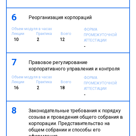
-
6
Реорганизация корпораций
Объем модуля в часах
ФОРМА
Лекции
Практика
Всего
ПРОМЕЖУТОЧНОЙ
10
2
12
АТТЕСТАЦИИ
-
7
Правовое регулирование
корпоративного управления и контроля
Объем модуля в часах
ФОРМА
Лекции
Практика
Всего
ПРОМЕЖУТОЧНОЙ
16
2
18
АТТЕСТАЦИИ
-
8
Законодательные требования к порядку
созыва и проведения общего собрания в
корпорации. Представительство на
общем собрании и способы его