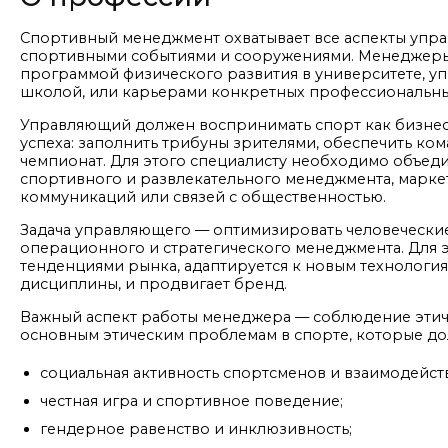
Спортивный менеджмент охватывает все аспекты упра
спортивными событиями и сооружениями. Менеджеры 
программой физического развития в университете, у
школой, или карьерами конкретных профессиональны
Управляющий должен воспринимать спорт как бизнес. 
успеха: заполнить трибуны зрителями, обеспечить ко
чемпионат. Для этого специалисту необходимо объеди
спортивного и развлекательного менеджмента, маркет
коммуникаций или связей с общественностью.
Задача управляющего — оптимизировать человеческие
операционного и стратегического менеджмента. Для э
тенденциями рынка, адаптируется к новым технологи
дисциплины, и продвигает бренд.
Важный аспект работы менеджера — соблюдение этиче
основным этическим проблемам в спорте, которые до
социальная активность спортсменов и взаимодейст
честная игра и спортивное поведение;
гендерное равенство и инклюзивность;