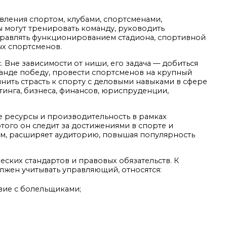
вления спортом, клубами, спортсменами,
могут тренировать команду, руководить
правлять функционированием стадиона, спортивной
х спортсменов.
Вне зависимости от ниши, его задача — добиться
манде победу, провести спортсменов на крупный
нить страсть к спорту с деловыми навыками в сфере
инга, бизнеса, финансов, юриспруденции,
 ресурсы и производительность в рамках
того он следит за достижениями в спорте и
ям, расширяет аудиторию, повышая популярность
ских стандартов и правовых обязательств. К
лжен учитывать управляющий, относятся:
вие с болельщиками;