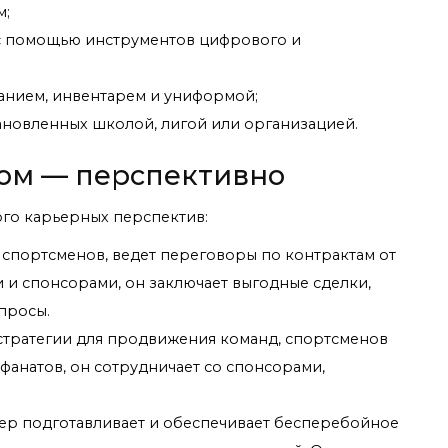
м;
 с помощью инструментов цифрового и
нием, инвентарем и униформой;
ановленных школой, лигой или организацией.
ом — перспективно
го карьерных перспектив:
спортсменов, ведет переговоры по контрактам от
и и спонсорами, он заключает выгодные сделки,
просы.
 стратегии для продвижения команд, спортсменов
 фанатов, он сотрудничает со спонсорами,
р подготавливает и обеспечивает бесперебойное