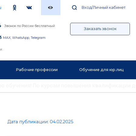
u
Вход/Личный кабинет
4
Звонок по России бесплатный
Заказать звонок
3
MAX
,
WhatsApp
,
Telegram
т.
Рабочие профессии
Обучение для юр.лиц
ению обучения! По курсам повышения квалификации 
Дата публикации: 04.02.2025