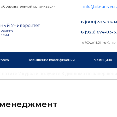
info@sib-univer.r
 образовательной организации
8 (800) 333-96-1
ный Университет
зование
8 (923) 674-03-3
оссии
с 7.00 до 18.00 (мск), пн.-п
товка
Повышение квалификации
Медицина
 оплатите 2 курса и получите 3 диплома по заверш
 менеджмент