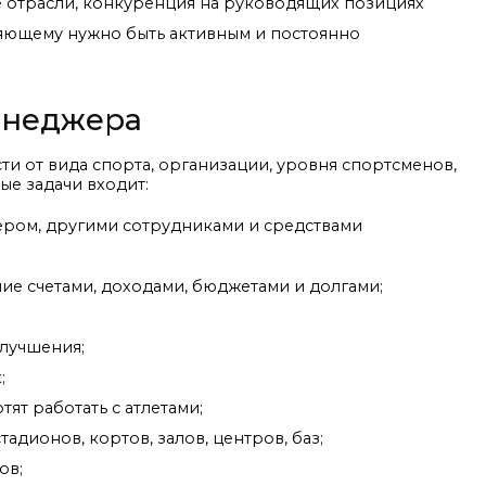
е отрасли, конкуренция на руководящих позициях
вляющему нужно быть активным и постоянно
енеджера
и от вида спорта, организации, уровня спортсменов,
ые задачи входит:
ром, другими сотрудниками и средствами
ние счетами, доходами, бюджетами и долгами;
лучшения;
;
ят работать с атлетами;
дионов, кортов, залов, центров, баз;
ов;