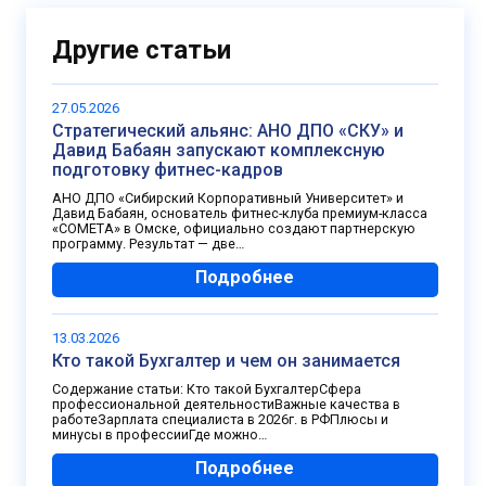
Другие статьи
27.05.2026
Стратегический альянс: АНО ДПО «СКУ» и
Давид Бабаян запускают комплексную
подготовку фитнес-кадров
АНО ДПО «Сибирский Корпоративный Университет» и
Давид Бабаян, основатель фитнес-клуба премиум-класса
«COMETA» в Омске, официально создают партнерскую
программу. Результат — две…
Подробнее
13.03.2026
Кто такой Бухгалтер и чем он занимается
Содержание статьи: Кто такой БухгалтерСфера
профессиональной деятельностиВажные качества в
работеЗарплата специалиста в 2026г. в РФПлюсы и
минусы в профессииГде можно…
Подробнее