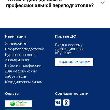
Сертификат об обучении (если таковой Вам
профессиональной переподготовке?
необходим)
Обучение по программе профессиональной
переподготовки позволит вам получить новую
профессию на базе уже имеющегося высшего,
либо среднего профессионального образования.
По окончании обучения вы получите Диплом о
переподготовке с присвоением квалификации,
Навигация
Портал ДО
что позволит Вам работать по
Университет
Вход в систему
соответствующему направлению.
дистанционного
Профпереподготовка
обучения
Курсы повышения
квалификации
Личный кабинет
Рабочие профессии
Для медицинских
работников
Юридическим лицам
Оплата
Социальные сети