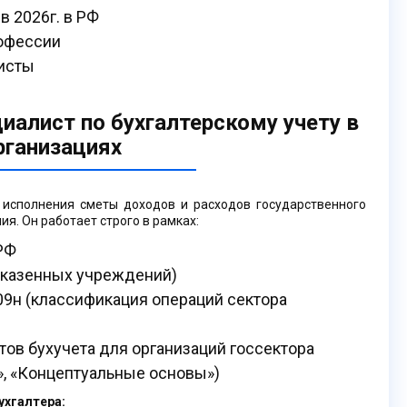
в 2026г. в РФ
офессии
исты
циалист по бухгалтерскому учету в
ганизациях
 исполнения сметы доходов и расходов государственного
я. Он работает строго в рамках:
РФ
 казенных учреждений)
9н (классификация операций сектора
ов бухучета для организаций госсектора
», «Концептуальные основы»)
ухгалтера: