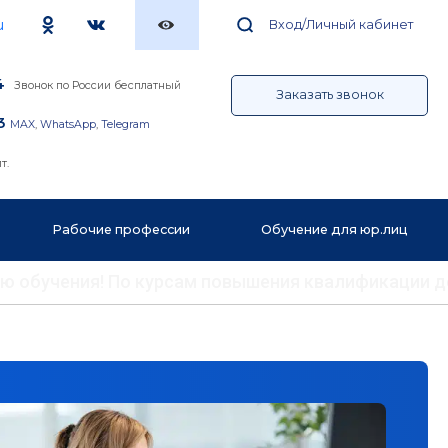
u
Вход/Личный кабинет
4
Звонок по России бесплатный
Заказать звонок
3
MAX
,
WhatsApp
,
Telegram
т.
Рабочие профессии
Обучение для юр.лиц
ению обучения! По курсам повышения квалификации 