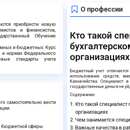
О профессии
аются приобрести новую
мистов и финансистов,
Кто такой сп
дарственный. Обучение
бухгалтерско
омных и бюджетных. Курс
а и нормах Федерального
организациях
вые стандарты учета
Бюджетный учет отличается
использование средств, 
Казначейства. Специалист в
государственные деньги не уйд
Содержание:
го самостоятельно вести
Кто такой специалист
ации.
организациях
Чем занимается спец
я бюджетной сферы.
Важные качества в ра