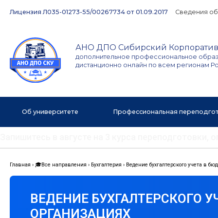
Перейти
Лицензия Л035-01273-55/00267734 от 01.09.2017
Сведения об
к
содержимому
АНО ДПО Сибирский Корпоратив
дополнительное профессиональное обра
дистанционно онлайн по всем регионам Р
Об университете
Профессиональная переподго
Запишитесь в августе на 3 курса переподготовки,
Главная
›
🎓
Все направления
›
Бухгалтерия
›
Ведение бухгалтерского учета в б
ВЕДЕНИЕ БУХГАЛТЕРСКОГО У
ОРГАНИЗАЦИЯХ