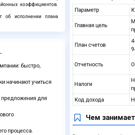
районных коэффициентов.
Параметр
К
ет об исполнении плана
М
Главная цель
п
4
План счетов
9
Отчетность
О
мпании: быстро,
Н
ки начинают учиться
Налоги
п
 предложения для
Код дохода
Н
рового
Чем занимает
го процесса.