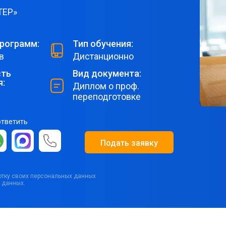
ТЕР»
рограмм:
Тип обучения:
в
Дистанционно
ть
Вид документа:
я:
Диплом о проф.
переподготовке
ответить
Подать заявку
ботку своих персональных данных
 данных.