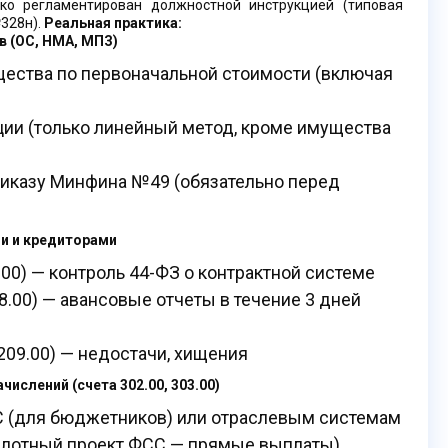
ко регламентирован должностной инструкцией (типовая
328н).
Реальная практика:
в (ОС, НМА, МПЗ)
щества по первоначальной стоимости (включая
ии (только линейный метод, кроме имущества
иказу Минфина №49 (обязательно перед
ми и кредиторами
00) — контроль 44-ФЗ о контрактной системе
.00) — авансовые отчеты в течение 3 дней
09.00) — недостачи, хищения
числений (счета 302.00, 303.00)
С (для бюджетников) или отраслевым системам
илотный проект ФСС — прямые выплаты)