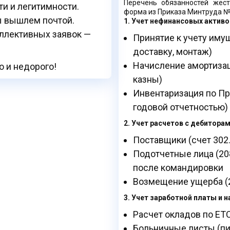
Перечень обязанностей жест
и и легитимности.
форма из Приказа Минтруда №
ы вышлем почтой.
1. Учет нефинансовых активо
оллективных заявок —
Принятие к учету иму
доставку, монтаж)
Начисление амортизац
о и недорого!
казны)
Инвентаризация по Пр
годовой отчетностью)
2. Учет расчетов с дебитора
Поставщики (счет 302.
Подотчетные лица (208
после командировки
Возмещение ущерба (2
3. Учет заработной платы и на
Расчет окладов по ЕТ
Больничные листы (п