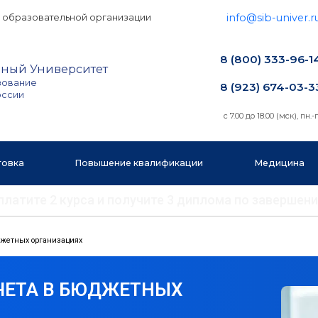
info@sib-univer.r
 образовательной организации
8 (800) 333-96-1
ный Университет
зование
8 (923) 674-03-3
оссии
с 7.00 до 18.00 (мск), пн.-п
товка
Повышение квалификации
Медицина
 оплатите 2 курса и получите 3 диплома по заверш
юджетных организациях
ЧЕТА В БЮДЖЕТНЫХ