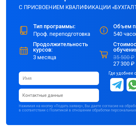
С ПРИСВОЕНИЕМ КВАЛИФИКАЦИИ «БУХГАЛ
Тип программы:
Объем п
Проф. переподготовка
540 часо
Продолжительность
Стоимос
курсов:
обучени
3 месяца
35 500 ₽
27 300 ₽
Где удобнее 
Нажимая на кнопку «Подать заявку», Вы даете согласие на обра
в соответствии с Политикой в отношении обработки персональных