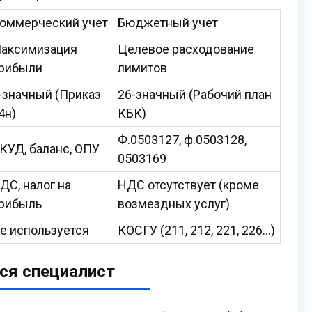
оммерческий учет
Бюджетный учет
аксимизация
Целевое расходование
рибыли
лимитов
-значный (Приказ
26-значный (Рабочий план
4н)
КБК)
Ф.0503127, ф.0503128,
КУД, баланс, ОПУ
0503169
ДС, налог на
НДС отсутствует (кроме
рибыль
возмездных услуг)
е используется
КОСГУ (211, 212, 221, 226…)
ся специалист