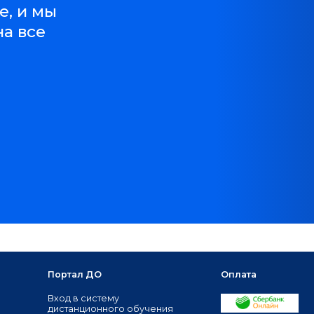
е, и мы
на все
Портал ДО
Оплата
Вход в систему
дистанционного обучения