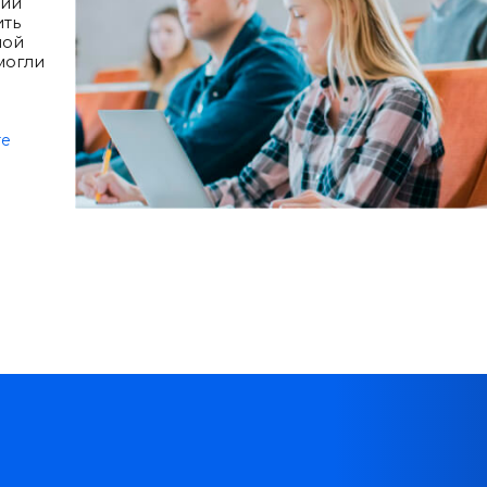
рии
ить
ной
могли
те