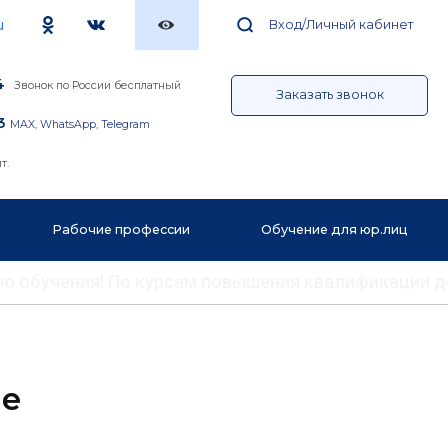
u
Вход/Личный кабинет
4
Звонок по России бесплатный
Заказать звонок
3
MAX
,
WhatsApp
,
Telegram
т.
Рабочие профессии
Обучение для юр.лиц
ению обучения! По курсам повышения квалификации 
ме