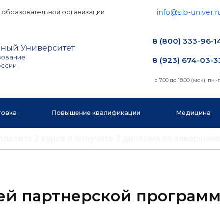
info@sib-univer.r
 образовательной организации
8 (800) 333-96-1
ный Университет
зование
8 (923) 674-03-3
оссии
с 7.00 до 18.00 (мск), пн.-п
товка
Повышение квалификации
Медицина
 оплатите 2 курса и получите 3 диплома по заверш
ей партнерской програм